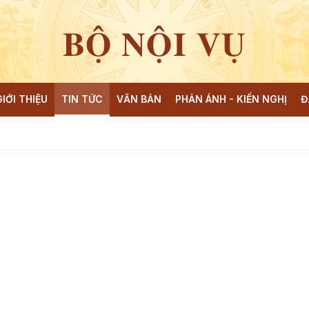
BỘ NỘI VỤ
GIỚI THIỆU
TIN TỨC
VĂN BẢN
PHẢN ÁNH - KIẾN NGHỊ
Đ