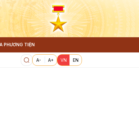
A PHƯƠNG TIỆN
A-
A+
VN
EN