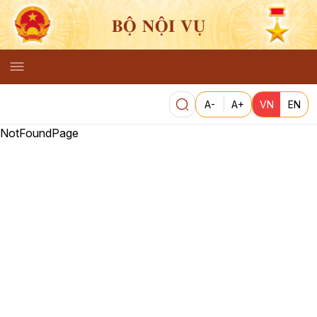
BỘ NỘI VỤ
A-
A+
VN
EN
NotFoundPage