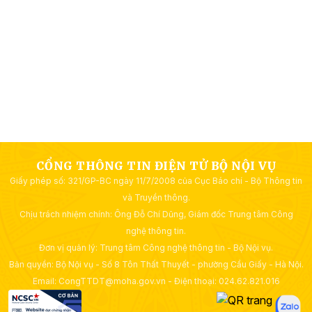
CỔNG THÔNG TIN ĐIỆN TỬ BỘ NỘI VỤ
Giấy phép số: 321/GP-BC ngày 11/7/2008 của Cục Báo chí - Bộ Thông tin
và Truyền thông.
Chịu trách nhiệm chính: Ông Đỗ Chí Dũng, Giám đốc Trung tâm Công
nghệ thông tin.
Đơn vị quản lý: Trung tâm Công nghệ thông tin - Bộ Nội vụ.
Bản quyền: Bộ Nội vụ - Số 8 Tôn Thất Thuyết - phường Cầu Giấy - Hà Nội.
Email: CongTTDT@moha.gov.vn - Điện thoại: 024.62.821.016