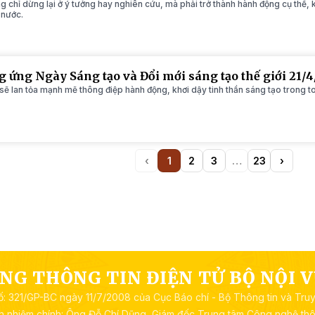
 chỉ dừng lại ở ý tưởng hay nghiên cứu, mà phải trở thành hành động cụ thể, k
 nước.
 ứng Ngày Sáng tạo và Đổi mới sáng tạo thế giới 21/
ẽ lan tỏa mạnh mẽ thông điệp hành động, khơi dậy tinh thần sáng tạo trong toà
‹
1
2
3
…
23
›
Previous
(current)
More
Next
NG THÔNG TIN ĐIỆN TỬ BỘ NỘI 
ố: 321/GP-BC ngày 11/7/2008 của Cục Báo chí - Bộ Thông tin và Tru
ch nhiệm chính: Ông Đỗ Chí Dũng, Giám đốc Trung tâm Công nghệ thôn