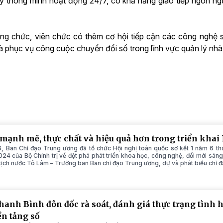
lý thông minh hoạt động 24/7, có khả năng giao tiếp ngôn ngữ
ng chức, viên chức có thêm cơ hội tiếp cận các công nghệ 
à phục vụ công cuộc chuyển đổi số trong lĩnh vực quản lý nhà
 mạnh mẽ, thực chất và hiệu quả hơn trong triển kha
, Ban Chỉ đạo Trung ương đã tổ chức Hội nghị toàn quốc sơ kết 1 năm 6 thá
 của Bộ Chính trị về đột phá phát triển khoa học, công nghệ, đổi mới sáng 
 tịch nước Tô Lâm – Trưởng ban Ban chỉ đạo Trung ương, dự và phát biểu chỉ đ
hanh Bình đôn đốc rà soát, đánh giá thực trạng tình 
ền tảng số