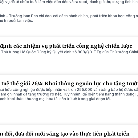
 vụ đã tổ chức buổi làm việc đôn đốc về rà soát, đánh giá thực trạng tình hìn
nh - Trưởng ban Ban chỉ đạo cải cách hành chính, phát triển khoa học công n
ủ trì buổi làm việc.
định các nhiệm vụ phát triển công nghệ chiến lược
Thủ tướng Hồ Quốc Dũng ký Quyết định số 808/QĐ-TTg của Thủ tướng Chính 
 tuệ thế giới 26/4: Khơi thông nguồn lực cho tăng tr
 sở hữu công nghiệp được tiếp nhận và trên 255.000 văn bằng bảo hộ được cấ
t Nam ghi nhận đà tăng trưởng rõ nét. Tuy nhiên, để biến tiềm năng thành động lự
nh khai thác, thương mại hóa tài sản trí tuệ trong giai đoạn tới.
 đổi, đưa đổi mới sáng tạo vào thực tiễn phát triển