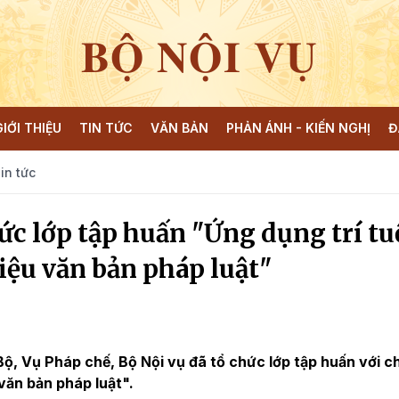
BỘ NỘI VỤ
GIỚI THIỆU
TIN TỨC
VĂN BẢN
PHẢN ÁNH - KIẾN NGHỊ
Đ
in tức
ức lớp tập huấn "Ứng dụng trí tu
liệu văn bản pháp luật"
Bộ, Vụ Pháp chế, Bộ Nội vụ đã tổ chức lớp tập huấn với c
 văn bản pháp luật".