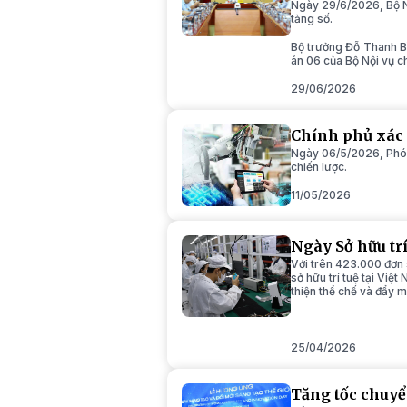
Ngày 29/6/2026, Bộ Nội
tảng số.
Bộ trưởng Đỗ Thanh Bì
án 06 của Bộ Nội vụ ch
29/06/2026
Chính phủ xác 
Ngày 06/5/2026, Phó 
chiến lược.
11/05/2026
Ngày Sở hữu trí
Với trên 423.000 đơn
sở hữu trí tuệ tại Việ
thiện thể chế và đẩy mạ
25/04/2026
Tăng tốc chuyển