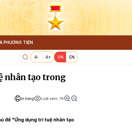
A PHƯƠNG TIỆN
A-
A+
VN
EN
ệ nhân tạo trong
In trang
Lượt xem:
76
hủ đề "Ứng dụng trí tuệ nhân tạo