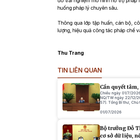
đó trải nghiệm mô hình hỗ trợ pháp 
huống pháp lý chuyên sâu.
Thông qua lớp tập huấn, cán bộ, cô
lượng, hiệu quả công tác pháp chế v
Thu Trang
TIN LIÊN QUAN
Cần quyết tâm,
Chiều ngày 01/7/2026
NQ/TW ngày 22/12/2024
57). Tổng Bí thư, Chủ
01/07/2026
Bộ trưởng Đỗ T
cơ sở dữ liệu, n