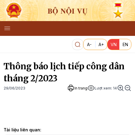
BỘ NỘI VỤ
A-
A+
VN
EN
Thông báo lịch tiếp công dân
tháng 2/2023
29/06/2023
In trang
Lượt xem:
14
Tài liệu liên quan: