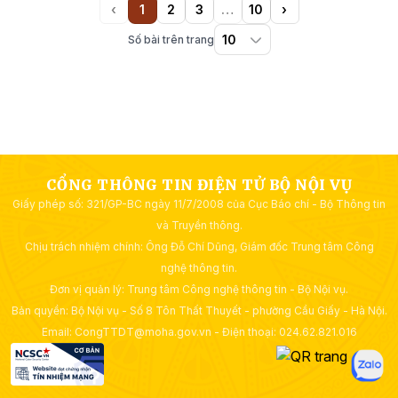
‹
1
2
3
…
10
›
Previous
(current)
More
Next
Số bài trên trang
CỔNG THÔNG TIN ĐIỆN TỬ BỘ NỘI VỤ
Giấy phép số: 321/GP-BC ngày 11/7/2008 của Cục Báo chí - Bộ Thông tin
và Truyền thông.
Chịu trách nhiệm chính: Ông Đỗ Chí Dũng, Giám đốc Trung tâm Công
nghệ thông tin.
Đơn vị quản lý: Trung tâm Công nghệ thông tin - Bộ Nội vụ.
Bản quyền: Bộ Nội vụ - Số 8 Tôn Thất Thuyết - phường Cầu Giấy - Hà Nội.
Email: CongTTDT@moha.gov.vn - Điện thoại: 024.62.821.016