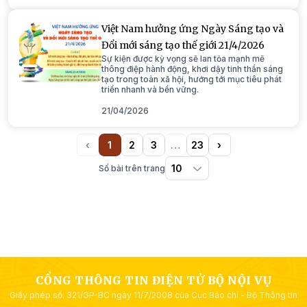
Việt Nam hưởng ứng Ngày Sáng tạo và
Đổi mới sáng tạo thế giới 21/4/2026
Sự kiện được kỳ vọng sẽ lan tỏa mạnh mẽ
thông điệp hành động, khơi dậy tinh thần sáng
tạo trong toàn xã hội, hướng tới mục tiêu phát
triển nhanh và bền vững.
21/04/2026
‹
1
2
3
…
23
›
Previous
(current)
More
Next
Số bài trên trang
CỔNG THÔNG TIN ĐIỆN TỬ BỘ NỘI VỤ
Giấy phép số: 321/GP-BC ngày 11/7/2008 của Cục Báo chí - Bộ Thông tin