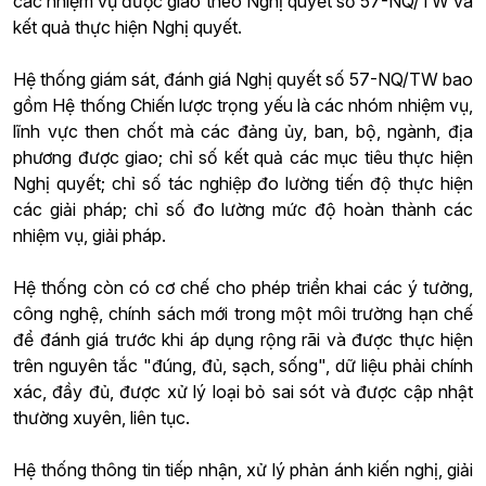
các nhiệm vụ được giao theo Nghị quyết số 57-NQ/TW và
kết quả thực hiện Nghị quyết.
Hệ thống giám sát, đánh giá Nghị quyết số 57-NQ/TW bao
gồm Hệ thống Chiến lược trọng yếu là các nhóm nhiệm vụ,
lĩnh vực then chốt mà các đảng ủy, ban, bộ, ngành, địa
phương được giao; chỉ số kết quả các mục tiêu thực hiện
Nghị quyết; chỉ số tác nghiệp đo lường tiến độ thực hiện
các giải pháp; chỉ số đo lường mức độ hoàn thành các
nhiệm vụ, giải pháp.
Hệ thống còn có cơ chế cho phép triển khai các ý tưởng,
công nghệ, chính sách mới trong một môi trường hạn chế
để đánh giá trước khi áp dụng rộng rãi và được thực hiện
trên nguyên tắc "đúng, đủ, sạch, sống", dữ liệu phải chính
xác, đầy đủ, được xử lý loại bỏ sai sót và được cập nhật
thường xuyên, liên tục.
Hệ thống thông tin tiếp nhận, xử lý phản ánh kiến nghị, giải