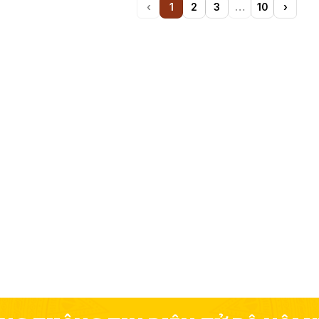
‹
1
2
3
…
10
›
Previous
(current)
More
Next