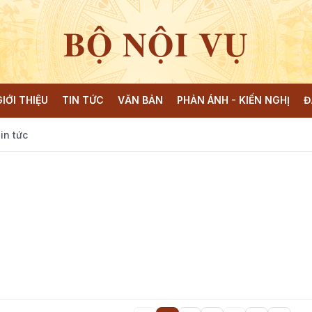
BỘ NỘI VỤ
GIỚI THIỆU
TIN TỨC
VĂN BẢN
PHẢN ÁNH - KIẾN NGHỊ
Đ
in tức