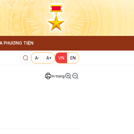
A PHƯƠNG TIỆN
A-
A+
VN
EN
In trang