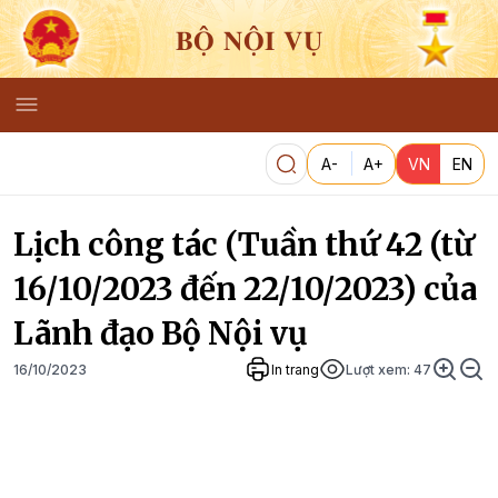
BỘ NỘI VỤ
A-
A+
VN
EN
Lịch công tác (Tuần thứ 42 (từ
16/10/2023 đến 22/10/2023) của
Lãnh đạo Bộ Nội vụ
16/10/2023
In trang
Lượt xem:
47