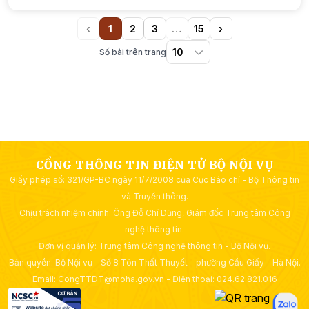
‹
1
2
3
…
15
›
Previous
(current)
More
Next
Số bài trên trang
CỔNG THÔNG TIN ĐIỆN TỬ BỘ NỘI VỤ
Giấy phép số: 321/GP-BC ngày 11/7/2008 của Cục Báo chí - Bộ Thông tin
và Truyền thông.
Chịu trách nhiệm chính: Ông Đỗ Chí Dũng, Giám đốc Trung tâm Công
nghệ thông tin.
Đơn vị quản lý: Trung tâm Công nghệ thông tin - Bộ Nội vụ.
Bản quyền: Bộ Nội vụ - Số 8 Tôn Thất Thuyết - phường Cầu Giấy - Hà Nội.
Email: CongTTDT@moha.gov.vn - Điện thoại: 024.62.821.016