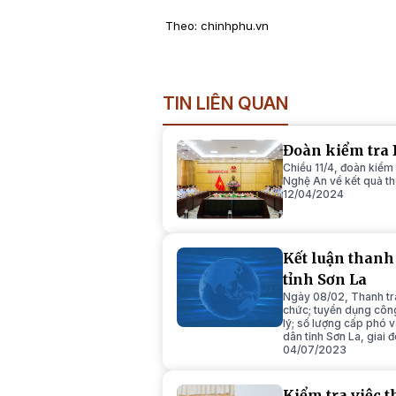
Theo: chinhphu.vn
TIN LIÊN QUAN
Đoàn kiểm tra 
Chiều 11/4, đoàn kiểm
Nghệ An về kết quả th
12/04/2024
Kết luận thanh 
tỉnh Sơn La
Ngày 08/02, Thanh tr
chức; tuyển dụng công
lý; số lượng cấp phó 
dân tỉnh Sơn La, giai
04/07/2023
Kiểm tra việc 