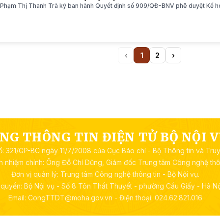
g Phạm Thị Thanh Trà ký ban hành Quyết định số 909/QĐ-BNV phê duyệt Kế ho
‹
1
2
›
Previous
(current)
Next
NG THÔNG TIN ĐIỆN TỬ BỘ NỘI 
ố: 321/GP-BC ngày 11/7/2008 của Cục Báo chí - Bộ Thông tin và Tru
ch nhiệm chính: Ông Đỗ Chí Dũng, Giám đốc Trung tâm Công nghệ thôn
Đơn vị quản lý: Trung tâm Công nghệ thông tin - Bộ Nội vụ.
quyền: Bộ Nội vụ - Số 8 Tôn Thất Thuyết - phường Cầu Giấy - Hà Nộ
Email: CongTTDT@moha.gov.vn - Điện thoại: 024.62.821.016