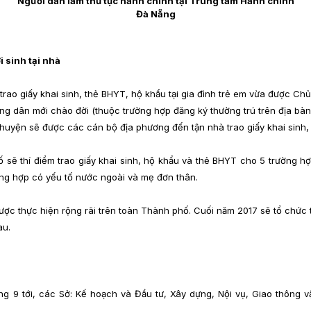
Người dân làm thủ tục hành chính tại Trung tâm Hành chính
Đà Nẵng
i sinh tại nhà
n trao giấy khai sinh, thẻ BHYT, hộ khẩu tại gia đình trẻ em vừa được C
ng dân mới chào đời (thuộc trường hợp đăng ký thường trú trên địa bàn
huyện sẽ được các cán bộ địa phương đến tận nhà trao giấy khai sinh,
sẽ thí điểm trao giấy khai sinh, hộ khẩu và thẻ BHYT cho 5 trường h
ường hợp có yếu tố nước ngoài và mẹ đơn thân.
được thực hiện rộng rãi trên toàn Thành phố. Cuối năm 2017 sẽ tổ chức 
au.
g 9 tới, các Sở: Kế hoạch và Đầu tư, Xây dựng, Nội vụ, Giao thông vậ