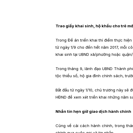
Trao giấy khai sinh, hộ khẩu cho trẻ mớ
Trong Đề án triển khai thí điểm thực hiệ
từ ngày 1/9 cho đến hết năm 2017, mỗi cô
khai sinh tại UBND xã/phường hoặc quận/
Trong tháng 9, lãnh đạo UBND Thành phố 
tộc thiểu số, hộ gia đình chính sách, tr
Bắt đầu từ ngày 1/10, chủ trương này sẽ 
HĐND để xem xét triển khai những năm s
Nhắn tin hẹn giờ giao dịch hành chính
Cũng về cải cách hành chính, trong thán
chính qua cuộc gọi và tin nhắn.