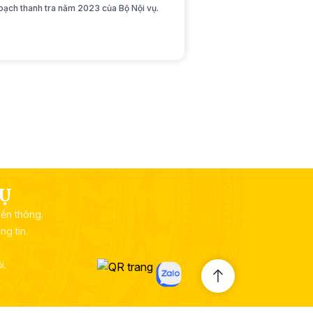
ạch thanh tra năm 2023 của Bộ Nội vụ.
VỤ
yền thông.
g tin.
i.