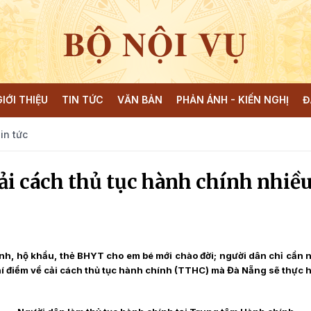
BỘ NỘI VỤ
GIỚI THIỆU
TIN TỨC
VĂN BẢN
PHẢN ÁNH - KIẾN NGHỊ
Đ
in tức
ải cách thủ tục hành chính nhiều
inh, hộ khẩu, thẻ BHYT cho em bé mới chào đời; người dân chỉ cần n
 điểm về cải cách thủ tục hành chính (TTHC) mà Đà Nẵng sẽ thực hi