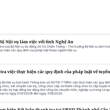
Bộ Nội vụ làm việc với tỉnh Nghệ An
 tra của Bộ Nội vụ do đồng chí Vũ Chiến Thắng - Thứ trưởng Bộ Nội vụ làm trư
ực hiện các quy định của pháp luật thuộc ngành Nội vụ.
tra việc thực hiện các quy định của pháp luật về tuyể
a Bộ Nội vụ ban hành Thông báo số 50/TB-TTBNV việc thực hiện các quy định 
 chức; xét chuyển cán bộ, công chức cấp xã thành công chức từ cấp huyện tr
và việc ký hợp đồng lao động làm công tác chuyên môn, nghiệp vụ trong cơ q
 đoạn từ ngày 01/01/2018 đến ngày 31/8/2020.
thực hiện Kết luận thanh tra tại UBND Thành phố Cần