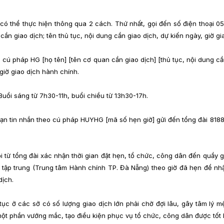
có thể thực hiện thông qua 2 cách. Thứ nhất, gọi đến số điện thoại 0
 cần giao dịch; tên thủ tục, nội dung cần giao dịch, dự kiến ngày, giờ gi
o cú pháp HG [họ tên] [tên cơ quan cần giao dịch] [thủ tục, nội dung c
giờ giao dịch hành chính.
Buổi sáng từ 7h30-11h, buổi chiều từ 13h30-17h.
ạn tin nhắn theo cú pháp HUYHG [mã số hẹn giờ] gửi đến tổng đài 8188,
 từ tổng đài xác nhận thời gian đặt hẹn, tổ chức, công dân đến quầy 
uả tập trung (Trung tâm Hành chính TP. Đà Nẵng) theo giờ đã hẹn để nh
dịch.
tục ở các sở có số lượng giao dịch lớn phải chờ đợi lâu, gây tâm lý
một phần vướng mắc, tạo điều kiện phục vụ tổ chức, công dân được tốt 