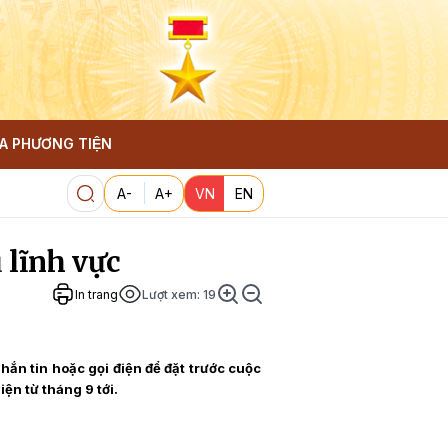
A PHƯƠNG TIỆN
A-
A+
VN
EN
 lĩnh vực
In trang
Lượt xem:
19
hắn tin hoặc gọi điện để đặt trước cuộc
ện từ tháng 9 tới.