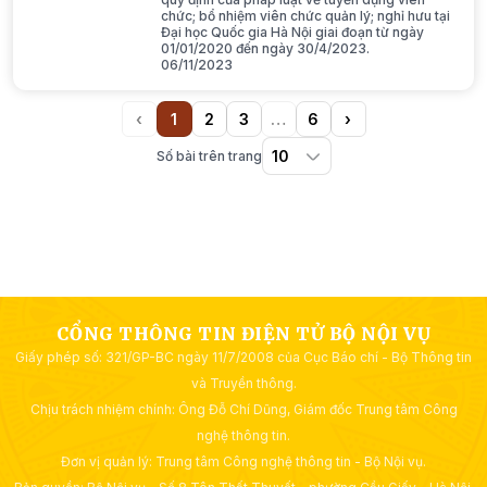
chức; bổ nhiệm viên chức quản lý; nghỉ hưu tại
Đại học Quốc gia Hà Nội giai đoạn từ ngày
01/01/2020 đến ngày 30/4/2023.
06/11/2023
‹
1
2
3
…
6
›
Previous
(current)
More
Next
Số bài trên trang
CỔNG THÔNG TIN ĐIỆN TỬ BỘ NỘI VỤ
Giấy phép số: 321/GP-BC ngày 11/7/2008 của Cục Báo chí - Bộ Thông tin
và Truyền thông.
Chịu trách nhiệm chính: Ông Đỗ Chí Dũng, Giám đốc Trung tâm Công
nghệ thông tin.
Đơn vị quản lý: Trung tâm Công nghệ thông tin - Bộ Nội vụ.