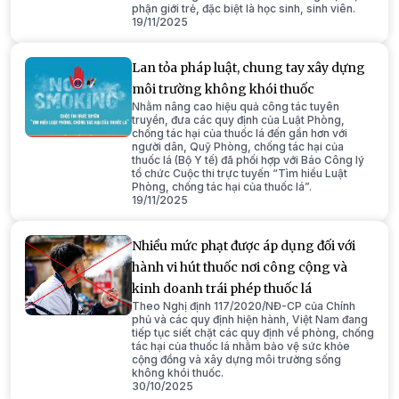
phận giới trẻ, đặc biệt là học sinh, sinh viên.
19/11/2025
Lan tỏa pháp luật, chung tay xây dựng
môi trường không khói thuốc
Nhằm nâng cao hiệu quả công tác tuyên
truyền, đưa các quy định của Luật Phòng,
chống tác hại của thuốc lá đến gần hơn với
người dân, Quỹ Phòng, chống tác hại của
thuốc lá (Bộ Y tế) đã phối hợp với Báo Công lý
tổ chức Cuộc thi trực tuyến “Tìm hiểu Luật
Phòng, chống tác hại của thuốc lá”.
19/11/2025
Nhiều mức phạt được áp dụng đối với
hành vi hút thuốc nơi công cộng và
kinh doanh trái phép thuốc lá
Theo Nghị định 117/2020/NĐ-CP của Chính
phủ và các quy định hiện hành, Việt Nam đang
tiếp tục siết chặt các quy định về phòng, chống
tác hại của thuốc lá nhằm bảo vệ sức khỏe
cộng đồng và xây dựng môi trường sống
không khói thuốc.
30/10/2025