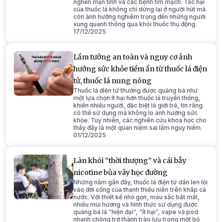
nghẽn mạn tính và các bệnh tim mạch. Tác hại
của thuốc lá không chỉ dừng lại ở người hút mà
còn ảnh hưởng nghiêm trọng đến những người
xung quanh thông qua khói thuốc thụ động.
17/12/2025
Lầm tưởng an toàn và nguy cơ ảnh
hưởng sức khỏe tiềm ẩn từ thuốc lá điện
tử, thuốc lá nung nóng
Thuốc lá điện tử thường được quảng bá như
một lựa chọn ít hại hơn thuốc lá truyền thống,
khiến nhiều người, đặc biệt là giới trẻ, tin rằng
có thể sử dụng mà không lo ảnh hưởng sức
khỏe. Tuy nhiên, các nghiên cứu khoa học cho
thấy đây là một quan niệm sai lầm nguy hiểm.
01/12/2025
Làn khói “thời thượng” và cái bẫy
nicotine bủa vây học đường
Những năm gần đây, thuốc lá điện tử dần len lỏi
vào đời sống của thanh thiếu niên trên khắp cả
nước. Với thiết kế nhỏ gọn, màu sắc bắt mắt,
nhiều mùi hương và hình thức sử dụng được
quảng bá là “hiện đại”, “ít hại”, vape và pod
nhanh chóng trở thành trào lưu trong một bộ