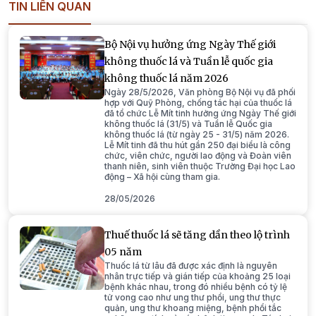
TIN LIÊN QUAN
Bộ Nội vụ hưởng ứng Ngày Thế giới
không thuốc lá và Tuần lễ quốc gia
không thuốc lá năm 2026
Ngày 28/5/2026, Văn phòng Bộ Nội vụ đã phối
hợp với Quỹ Phòng, chống tác hại của thuốc lá
đã tổ chức Lễ Mít tinh hưởng ứng Ngày Thế giới
không thuốc lá (31/5) và Tuần lễ Quốc gia
không thuốc lá (từ ngày 25 - 31/5) năm 2026.
Lễ Mít tinh đã thu hút gần 250 đại biểu là công
chức, viên chức, người lao động và Đoàn viên
thanh niên, sinh viên thuộc Trường Đại học Lao
động – Xã hội cùng tham gia.
28/05/2026
Thuế thuốc lá sẽ tăng dần theo lộ trình
05 năm
Thuốc lá từ lâu đã được xác định là nguyên
nhân trực tiếp và gián tiếp của khoảng 25 loại
bệnh khác nhau, trong đó nhiều bệnh có tỷ lệ
tử vong cao như ung thư phổi, ung thư thực
quản, ung thư khoang miệng, bệnh phổi tắc