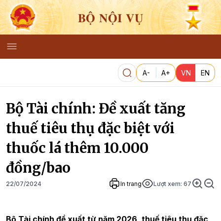
BỘ NỘI VỤ
A-
A+
VN
EN
Bộ Tài chính: Đề xuất tăng
thuế tiêu thụ đặc biệt với
thuốc lá thêm 10.000
đồng/bao
22/07/2024
In trang
Lượt xem:
67
Bộ Tài chính đề xuất từ năm 2026, thuế tiêu thụ đặc