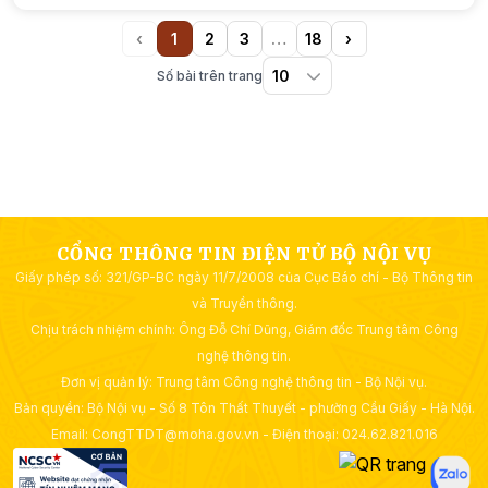
‹
1
2
3
…
18
›
Previous
(current)
More
Next
Số bài trên trang
CỔNG THÔNG TIN ĐIỆN TỬ BỘ NỘI VỤ
Giấy phép số: 321/GP-BC ngày 11/7/2008 của Cục Báo chí - Bộ Thông tin
và Truyền thông.
Chịu trách nhiệm chính: Ông Đỗ Chí Dũng, Giám đốc Trung tâm Công
nghệ thông tin.
Đơn vị quản lý: Trung tâm Công nghệ thông tin - Bộ Nội vụ.
Bản quyền: Bộ Nội vụ - Số 8 Tôn Thất Thuyết - phường Cầu Giấy - Hà Nội.
Email: CongTTDT@moha.gov.vn - Điện thoại: 024.62.821.016