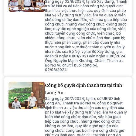
Sáng ngày 02/8/2024, tại Bộ Xây dựng, Thanh
tra Bộ Nội vụ đã tiến hành công bố quyết định
thanh tra việc thực hiện các quy định của pháp
luật về xây dựng vị trí việc làm và quản lý biên
chế công chức; đạo đức, văn hóa giao tiếp của
công chức; những việc công chức không được
làm; quy tắc nghề nghiệp của công chức, viên
chức; tuyển dụng công chức, viên chức; bổ
nhiệm công chức, viên chức lãnh đạo quản lý;
thực hiện phân công, phân cấp quản lý nhà
nước trong lĩnh vực thuộc thẩm quyền quản lý
nhà nước của Bộ Nội vụ tại Bộ Xây dựng, giai
đoạn từ ngày 01/01/2021 đến ngày 30/6/2024.
Ông Nguyễn Mạnh Khương, Chánh Thanh tra
Bộ Nội vụ chủ trì buổi công bố.
02/08/2024
Công bố quyết định thanh tra tại tỉnh
Long An
Sáng ngày 09/7/2024, tại trụ sở UBND tỉnh
Long An, Thanh tra Bộ Nội vụ công bố quyết
định thanh tra việc thực hiện các quy định của
pháp luật về xây dựng vị trí việc làm và quản lý
biên chế công chức; đạo đức, văn hóa giao
tiếp của công chức, những việc công chức
không được làm, quy tắc nghề nghiệp của
công chức; công tác bổ nhiệm công chức giữ
chức vụ lãnh đạo, quản lý… tại tỉnh Long An,