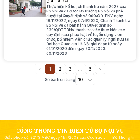
gia Hà Nội
Thực hiện Kế hoạch thanh tra năm 2023 của
Bộ Nội vụ đã được Bộ trưởng Bộ Nội vụ phê
duyệt tại Quyết định số 909/QĐ-BNV ngày
18/11/2022, ngày 07/6/2023, Chánh Thanh tra
Bộ Nội vụ đã ban hành Quyết định số
339/QĐTTBNV thanh tra việc thực hiện các
quy định của pháp luật về tuyển dụng viên
chức; bổ nhiệm viên chức quản lý; nghỉ hưu tại
Đại học Quốc gia Hà Nội giai đoạn từ ngày
01/01/2020 đến ngày 30/4/2023.
06/11/2023
‹
1
2
3
…
6
›
Previous
(current)
More
Next
Số bài trên trang
CỔNG THÔNG TIN ĐIỆN TỬ BỘ NỘI VỤ
Giấy phép số: 321/GP-BC ngày 11/7/2008 của Cục Báo chí - Bộ Thông tin