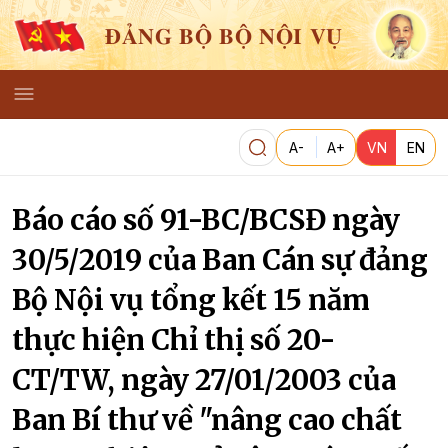
ĐẢNG BỘ BỘ NỘI VỤ
A-
A+
VN
EN
Báo cáo số 91-BC/BCSĐ ngày
30/5/2019 của Ban Cán sự đảng
Bộ Nội vụ tổng kết 15 năm
thực hiện Chỉ thị số 20-
CT/TW, ngày 27/01/2003 của
Ban Bí thư về "nâng cao chất