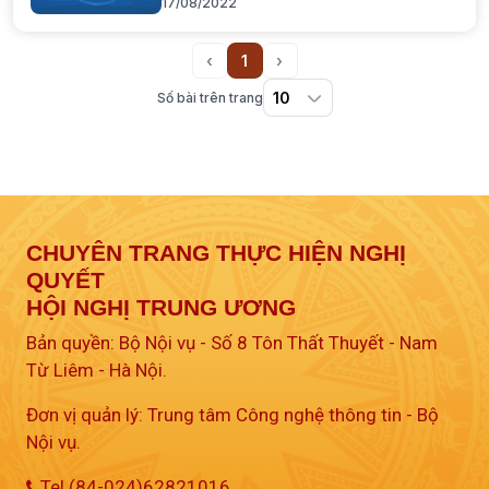
17/08/2022
07-CT/TW của Ban Bí thư về “Đẩy
mạnh công tác thông tin cơ sở trong
tình hình mới”
‹
1
›
Previous
(current)
Next
Số bài trên trang
CHUYÊN TRANG THỰC HIỆN NGHỊ
QUYẾT
HỘI NGHỊ TRUNG ƯƠNG
Bản quyền: Bộ Nội vụ - Số 8 Tôn Thất Thuyết - Nam
Từ Liêm - Hà Nội.
Đơn vị quản lý: Trung tâm Công nghệ thông tin - Bộ
Nội vụ.
Tel (84-024)62821016