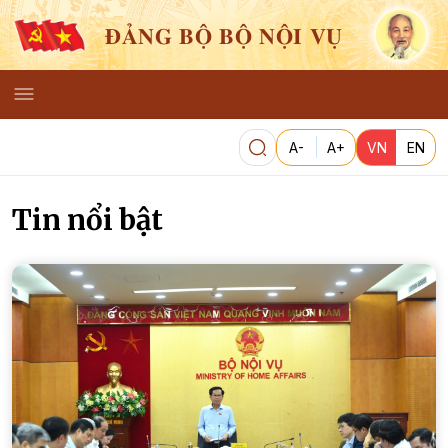
ĐẢNG BỘ BỘ NỘI VỤ
A-
A+
VN
EN
Tin nổi bật