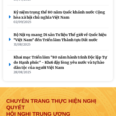
Kỷ niệm trọng thể 80 năm Quốc khánh nước Cộng
hòa xã hội chủ nghĩa Việt Nam
02/09/2025
Bộ Nội vụ mang Di sản Tư liệu Thế giới về Quốc hiệu
"Việt Nam" đến Triển lãm Thành tựu Đất nước
31/08/2025
Khai mạc Triển lãm "80 năm hành trình Độc lập Tự
do Hạnh phúc" - Khơi dậy lòng yêu nước và tự hào
dân tộc của người Việt Nam
28/08/2025
Ảnh: Đại hội đại biểu Đảng bộ Bộ Nội vụ lần thứ I,
nhiệm kỳ 2025 – 2030
18/08/2025
CHUYÊN TRANG THỰC HIỆN NGHỊ
QUYẾT
Bộ Nội vụ tổ chức Hội nghị sơ kết 6 tháng đầu năm,
triển khai nhiệm vụ công tác 6 tháng cuối năm 2025
HỘI NGHỊ TRUNG ƯƠNG