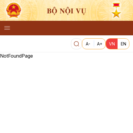
BỘ NỘI VỤ
A-
A+
VN
EN
NotFoundPage