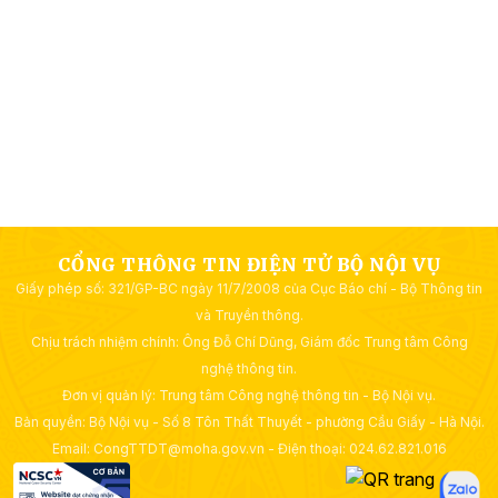
CỔNG THÔNG TIN ĐIỆN TỬ BỘ NỘI VỤ
Giấy phép số: 321/GP-BC ngày 11/7/2008 của Cục Báo chí - Bộ Thông tin
và Truyền thông.
Chịu trách nhiệm chính: Ông Đỗ Chí Dũng, Giám đốc Trung tâm Công
nghệ thông tin.
Đơn vị quản lý: Trung tâm Công nghệ thông tin - Bộ Nội vụ.
Bản quyền: Bộ Nội vụ - Số 8 Tôn Thất Thuyết - phường Cầu Giấy - Hà Nội.
Email: CongTTDT@moha.gov.vn - Điện thoại: 024.62.821.016